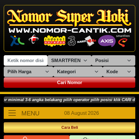
Cari Nomor
imal 3-6 angka belakang pilih operator pilih posisi klik CARI dan Kl
MENU
08 August 2026
Cara Beli