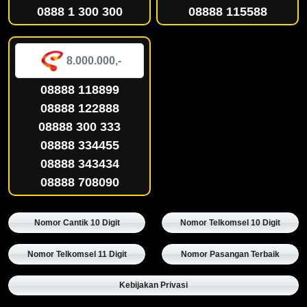
0888 1 300 300
08888 115588
8.000.000,-
08888 118899
08888 122888
08888 300 333
08888 334455
08888 343434
08888 708090
Nomor Cantik 10 Digit
Nomor Telkomsel 10 Digit
Nomor Telkomsel 11 Digit
Nomor Pasangan Terbaik
Kebijakan Privasi