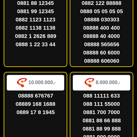
0881 88 12345
0882 122 88888
0881 99 12345
0888 05 05 05 05
0882 1123 1123
08888 030303
0882 1138 1138
08888 400 400
0882 1 2626 889
08888 40 4000
0888 1 22 33 44
08888 565656
08888 60 6000
08888 606060
10.000.000,-
8.000.000,-
08888 676767
088 11111 633
08889 168 1688
088 111 55000
0889 17 8 1945
0881 700 7000
0881 88 66 888
0881 88 99 888