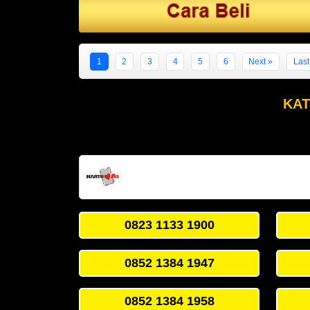
1
2
3
4
5
6
Next »
Last
KAT
0823 1133 1900
0852 1384 1947
0852 1384 1958