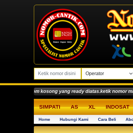
 kosong yang ready diatas.ketik nomor minimal 3-6 angka 
SIMPATI
AS
XL
INDOSAT
Home
Hubungi Kami
Cara Beli
Abo