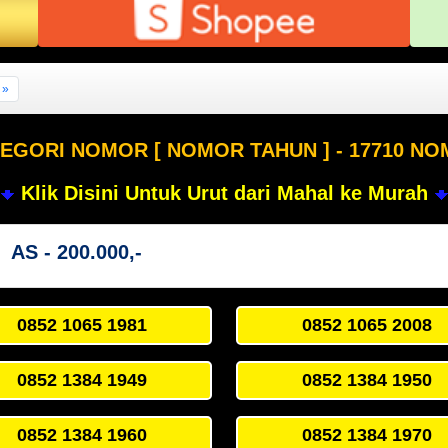
 »
EGORI NOMOR [ NOMOR TAHUN ] - 17710 N
Klik Disini Untuk Urut dari Mahal ke Murah
AS - 200.000,-
0852 1065 1981
0852 1065 2008
0852 1384 1949
0852 1384 1950
0852 1384 1960
0852 1384 1970