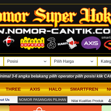
belakang pilih operator pilih posisi klik CARI dan Klik
THREE
AXIS
HALO
SMARTFREN
N
ut Us
NOMOR PASANGAN PILIHAN