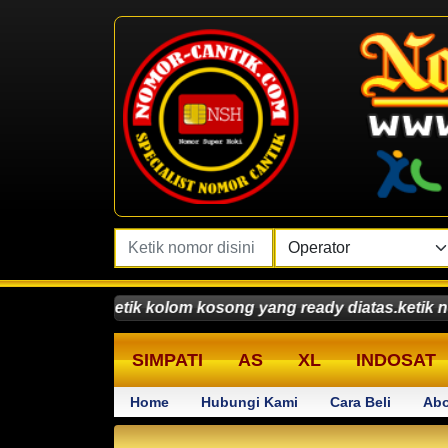
kan ketik kolom kosong yang ready diatas.ketik nomor min
SIMPATI
AS
XL
INDOSAT
Home
Hubungi Kami
Cara Beli
Abo