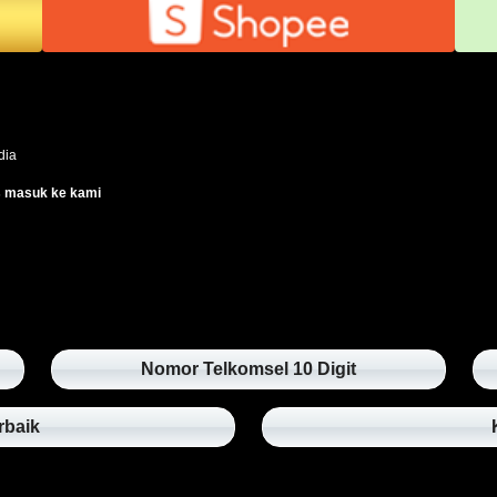
edia
s masuk ke kami
Nomor Telkomsel 10 Digit
rbaik