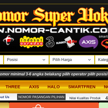
imal 3-6 angka belakang pilih operator pilih posisi klik
THREE
AXIS
HALO
SMARTFREN
N
ut Us
NOMOR PASANGAN PILIHAN