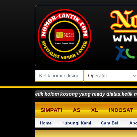
kan ketik kolom kosong yang ready diatas.ketik nomor min
SIMPATI
AS
XL
INDOSAT
Home
Hubungi Kami
Cara Beli
Abo