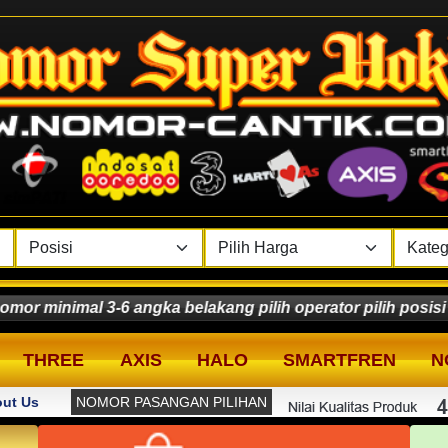
imal 3-6 angka belakang pilih operator pilih posisi kli
THREE
AXIS
HALO
SMARTFREN
N
ut Us
NOMOR PASANGAN PILIHAN