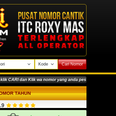
Cari Nomor
k CARI dan Klik wa nomor yang anda pesan.Beli Nomor Cant
OMOR TAHUN