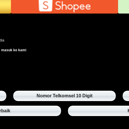
edia
s masuk ke kami
Nomor Telkomsel 10 Digit
rbaik